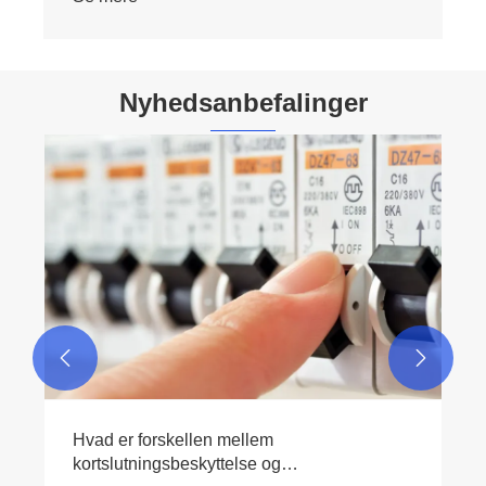
Nyhedsanbefalinger
Hvordan kan en DC-
lynoverspændingsafleder beskytte dit
solenergisystem effektivt
Se mere >>

