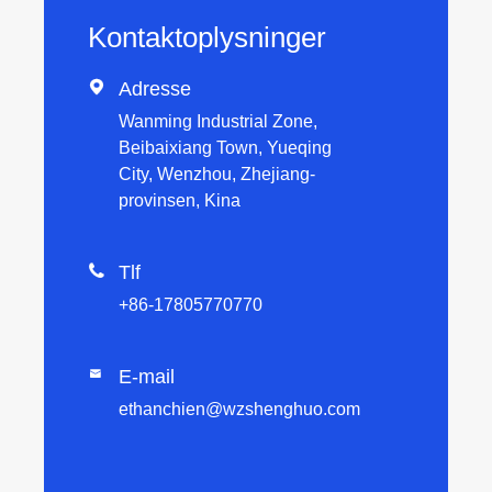
Kontaktoplysninger

Adresse
Wanming Industrial Zone,
Beibaixiang Town, Yueqing
City, Wenzhou, Zhejiang-
provinsen, Kina

Tlf
+86-17805770770
E-mail

ethanchien@wzshenghuo.com