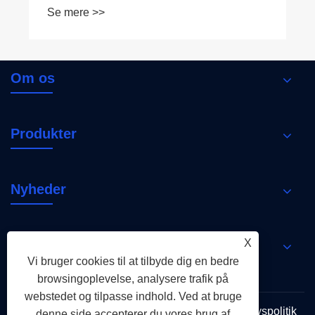
Om os
Produkter
Nyheder
Kontakt os
X
Vi bruger cookies til at tilbyde dig en bedre
browsingoplevelse, analysere trafik på
webstedet og tilpasse indhold. Ved at bruge
Links
Sitemap
RSS
XML
Privatlivspolitik
denne side accepterer du vores brug af