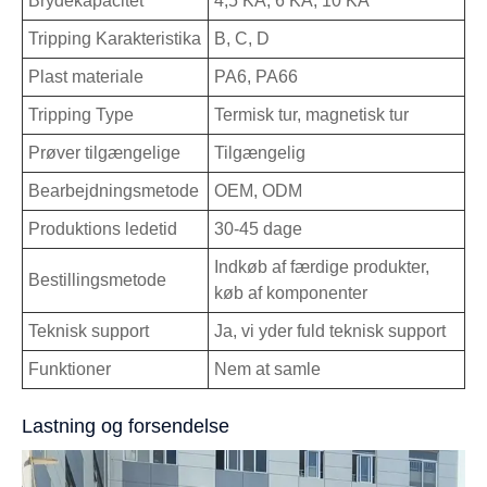
Brydekapacitet
4,5 KA, 6 KA, 10 KA
Tripping Karakteristika
B, C, D
Plast materiale
PA6, PA66
Tripping Type
Termisk tur, magnetisk tur
Prøver tilgængelige
Tilgængelig
Bearbejdningsmetode
OEM, ODM
Produktions ledetid
30-45 dage
Indkøb af færdige produkter,
Bestillingsmetode
køb af komponenter
Teknisk support
Ja, vi yder fuld teknisk support
Funktioner
Nem at samle
Lastning og forsendelse