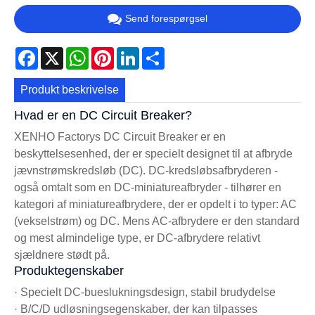
Send forespørgsel
Facebook
X
WhatsApp
Pinterest
LinkedIn
Share
Produkt beskrivelse
Hvad er en DC Circuit Breaker?
XENHO Factorys DC Circuit Breaker er en
beskyttelsesenhed, der er specielt designet til at afbryde
jævnstrømskredsløb (DC). DC-kredsløbsafbryderen -
også omtalt som en DC-miniatureafbryder - tilhører en
kategori af miniatureafbrydere, der er opdelt i to typer: AC
(vekselstrøm) og DC. Mens AC-afbrydere er den standard
og mest almindelige type, er DC-afbrydere relativt
sjældnere stødt på.
Produktegenskaber
· Specielt DC-bueslukningsdesign, stabil brudydelse
· B/C/D udløsningsegenskaber, der kan tilpasses