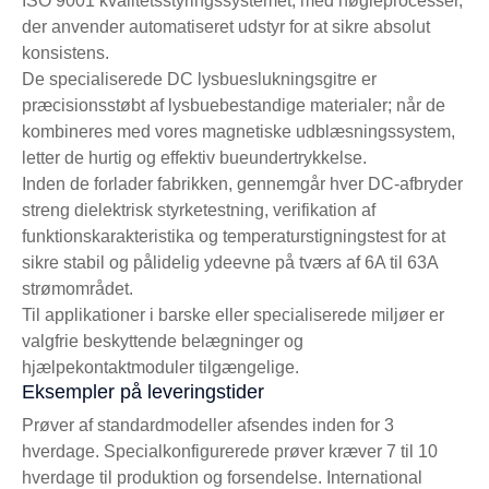
ISO 9001 kvalitetsstyringssystemet, med nøgleprocesser,
der anvender automatiseret udstyr for at sikre absolut
konsistens.
De specialiserede DC lysbueslukningsgitre er
præcisionsstøbt af lysbuebestandige materialer; når de
kombineres med vores magnetiske udblæsningssystem,
letter de hurtig og effektiv bueundertrykkelse.
Inden de forlader fabrikken, gennemgår hver DC-afbryder
streng dielektrisk styrketestning, verifikation af
funktionskarakteristika og temperaturstigningstest for at
sikre stabil og pålidelig ydeevne på tværs af 6A til 63A
strømområdet.
Til applikationer i barske eller specialiserede miljøer er
valgfrie beskyttende belægninger og
hjælpekontaktmoduler tilgængelige.
Eksempler på leveringstider
Prøver af standardmodeller afsendes inden for 3
hverdage. Specialkonfigurerede prøver kræver 7 til 10
hverdage til produktion og forsendelse. International