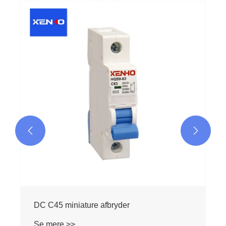
L7 miniature afbryder
Se mere >>

