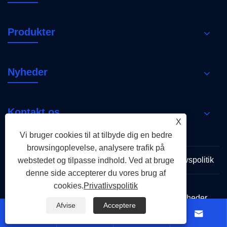
Produkter
Nyheder
Kontakt os
X
Vi bruger cookies til at tilbyde dig en bedre
browsingoplevelse, analysere trafik på
Links
Sitemap
RSS
XML
Privatlivspolitik
webstedet og tilpasse indhold. Ved at bruge
denne side accepterer du vores brug af
cookies.
Privatlivspolitik
Copyright © 2026 Holy Flame Group Alle rettigheder
Afvise
Acceptere
forbeholdes.



