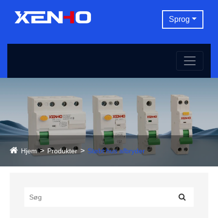
Sprog
Hjem
Produkter
Støbt hus afbryder