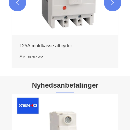


Nyhedsanbefalinger
Hvad er arbejdsprincippet for en afbryder?
Se mere >>