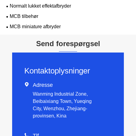
Normalt lukket effektafbryder
MCB tilbehør
MCB miniature afbryder
Send forespørgsel
Kontaktoplysninger

Adresse
Wanming Industrial Zone,
Beibaixiang Town, Yueqing
City, Wenzhou, Zhejiang-
provinsen, Kina

Tlf