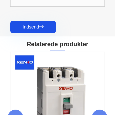
Indsend

Relaterede produkter
250A muldkasse afbryder
Se mere >>