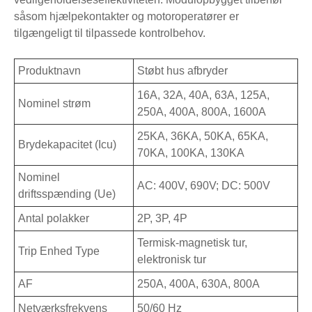
såsom hjælpekontakter og motoroperatører er
tilgængeligt til tilpassede kontrolbehov.
Produktnavn
Støbt hus afbryder
16A, 32A, 40A, 63A, 125A,
Nominel strøm
250A, 400A, 800A, 1600A
25KA, 36KA, 50KA, 65KA,
Brydekapacitet (Icu)
70KA, 100KA, 130KA
Nominel
AC: 400V, 690V; DC: 500V
driftsspænding (Ue)
Antal polakker
2P, 3P, 4P
Termisk-magnetisk tur,
Trip Enhed Type
elektronisk tur
AF
250A, 400A, 630A, 800A
Netværksfrekvens
50/60 Hz