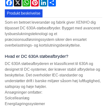
Facebook
X
WhatsApp
Pinterest
LinkedIn
Share
Produkt beskrivelse
Som en betroet leverandør og fabrik giver XENHO dig
tilpasset DC 630A-støbeafbryder. Bygget med avanceret
lysbueslukningsteknologi og et
præcisionsudløsningssystem sikrer den ensartet
overbelastnings- og kortslutningsbeskyttelse.
Hvad er DC 630A støbeafbryder?
DC 630A støbeafbryderen er klassificeret til 630A og
designet til DC-systemer, der kræver stabil afbrydelse og
beskyttelse. Det overholder IEC-standarder og
understøtter drift i barske miljøer såsom høj luftfugtighed,
saltspray og høje højder.
Ansøgninger omfatter:
Solcelleanlæg
Energilagringssystemer