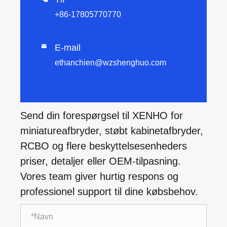
+86-17805770770
E-mail

ethanchien@wzshenghuo.com
Send din forespørgsel til XENHO for
miniatureafbryder, støbt kabinetafbryder,
RCBO og flere beskyttelsesenheders
priser, detaljer eller OEM-tilpasning.
Vores team giver hurtig respons og
professionel support til dine købsbehov.