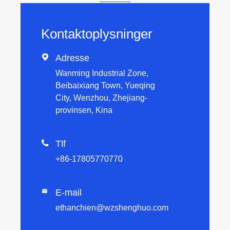
Kontaktoplysninger

Adresse
Wanming Industrial Zone,
Beibaixiang Town, Yueqing
City, Wenzhou, Zhejiang-
provinsen, Kina

Tlf
+86-17805770770
E-mail

ethanchien@wzshenghuo.com