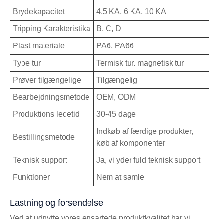
Brydekapacitet
4,5 KA, 6 KA, 10 KA
Tripping Karakteristika
B, C, D
Plast materiale
PA6, PA66
Type tur
Termisk tur, magnetisk tur
Prøver tilgængelige
Tilgængelig
Bearbejdningsmetode
OEM, ODM
Produktions ledetid
30-45 dage
Indkøb af færdige produkter,
Bestillingsmetode
køb af komponenter
Teknisk support
Ja, vi yder fuld teknisk support
Funktioner
Nem at samle
Lastning og forsendelse
Ved at udnytte vores ensartede produktkvalitet har vi