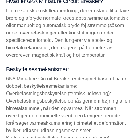
Hvad er 6KA Miniature Circuit Breaker?
En mekanisk omskifteranordning, der er i stand til at lave,
bære og afbryde normale kredsløbsstrømme automatisk
eller manuelt og automatisk bryde fejlstrømme (såsom
under overbelastninger eller kortslutninger) under
specificerede forhold. Den fungerer via spole- og
bimetalmekanismer, der reagerer på henholdsvis
overdreven magnetisk kraft og høj temperatur.
Beskyttelsesmekanismer:
6KA Miniature Circuit Breaker er designet baseret på en
dobbelt beskyttelsesmekanisme:
Overbelastningsbeskyttelse (termisk udløsning):
Overbelastningsbeskyttelse opnås gennem bøjning af en
bimetalstrimmel, når den opvarmes. Når strømmen
overstiger den nominelle værdi i en længere periode,
forårsager varmeakkumulering i bimetallet deformation,
hvilket udløser udløsningsmekanismen.
Kortslutningsbeskyttelse (magnetisk udløsning):