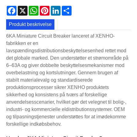
Facebook
X
WhatsApp
Pinterest
LinkedIn
Share
Produkt beskrivelse
6KA Miniature Circuit Breaker lanceret af XENHO-
fabrikken er en
lavspændingsdistributionsbeskyttelsesenhed rettet mod
det globale marked. Den understøtter et strømområde på
6–63A og giver dobbelte beskyttelsesmekanismer mod
overbelastning og kortslutninger. Gennem brugen af ​​
stabilt materialevalg og standardiserede
produktionsprocesser sikrer XENHO produktets
sikkerhed og konsistens på tværs af forskellige
anvendelsesscenarier, hvilket gør det velegnet til bolig-,
industri- og kommercielle eldistributionssystemer. OEM
og tilpasningstjenester understøttes for at imødekomme
forskellige indkøbsbehov.